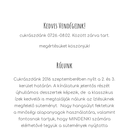
Kedves Vendégeink!
cukrászdánk 07.26.-08.02. Között zárva tart.
megértésüket köszönjük!
Rólunk
Cukrászdánk 2016 szeptemberében nyílt a 2. és 3.
kerület határán. A kínálatunk jelentős részét
újhullámos desszertek képezik, de a klasszikus
ízek kedvelői is megtalálják nálunk az ízlésüknek
megfelelő süteményt. Nagy hangsúlyt fektetünk
a minőségi alapanyagok használatára, valamint
fontosnak tartjuk, hogy MINDENKI számára
elérhetővé tegyük a sütemények nyújtotta