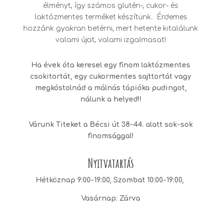
élményt, így számos glutén-, cukor- és
laktózmentes terméket készítünk. Érdemes
hozzánk gyakran betérni, mert hetente kitalálunk
valami újat, valami izgalmasat!
Ha évek óta keresel egy finom laktózmentes
csokitortát, egy cukormentes sajttortát vagy
megkóstolnád a málnás tápióka pudingot,
nálunk a helyed!!
Várunk Titeket a Bécsi út 38-44. alatt sok-sok
finomsággal!
Nyitvatartás
Hétköznap 9:00-19:00, Szombat 10:00-19:00,
Vasárnap: Zárva