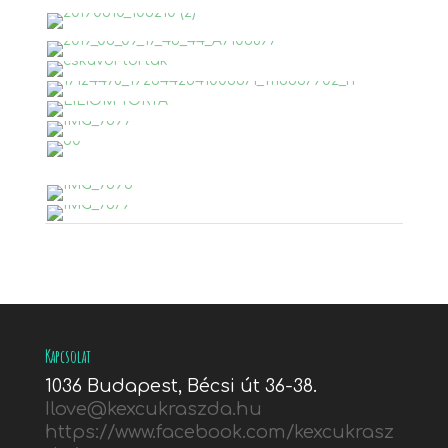
Kapcsolat
1036 Budapest, Bécsi út 36-38.
Ilove@kexcukraszda.hu
https://www.facebook.com/kexcukrasz