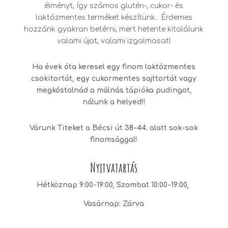
élményt, így számos glutén-, cukor- és
laktózmentes terméket készítünk. Érdemes
hozzánk gyakran betérni, mert hetente kitalálunk
valami újat, valami izgalmasat!
Ha évek óta keresel egy finom laktózmentes
csokitortát, egy cukormentes sajttortát vagy
megkóstolnád a málnás tápióka pudingot,
nálunk a helyed!!
Várunk Titeket a Bécsi út 38-44. alatt sok-sok
finomsággal!
Nyitvatartás
Hétköznap 9:00-19:00, Szombat 10:00-19:00,
Vasárnap: Zárva