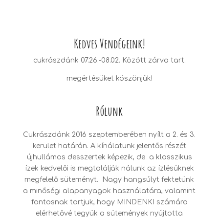
Kedves Vendégeink!
cukrászdánk 07.26.-08.02. Között zárva tart.
megértésüket köszönjük!
Rólunk
Cukrászdánk 2016 szeptemberében nyílt a 2. és 3.
kerület határán. A kínálatunk jelentős részét
újhullámos desszertek képezik, de a klasszikus
ízek kedvelői is megtalálják nálunk az ízlésüknek
megfelelő süteményt. Nagy hangsúlyt fektetünk
a minőségi alapanyagok használatára, valamint
fontosnak tartjuk, hogy MINDENKI számára
elérhetővé tegyük a sütemények nyújtotta