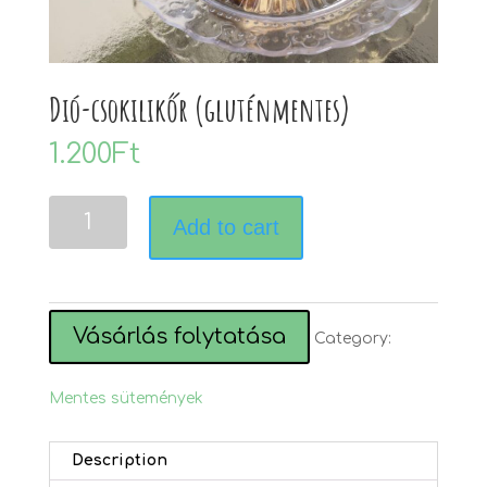
Dió-csokilikőr (gluténmentes)
1.200
Ft
Dió-
Add to cart
csokilikőr
(gluténmentes)
quantity
Vásárlás folytatása
Category:
Mentes sütemények
Description