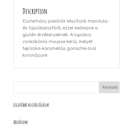
Description
Eszterházy piskótát készítünk mandula-
és tápiókalisztből, ezzel kedvezve a
glutén érzékenyeknek. A lapokra
csokilikőrös mousse kerül, melyet
tejcsokis-karamellás ganache-zsal
koronázunk.
Legutóbbi hozzászólások
Archívum