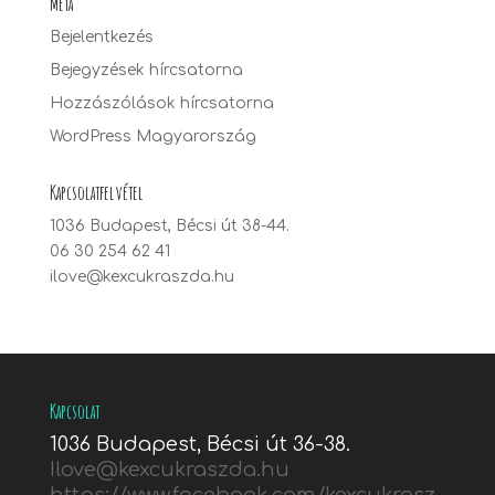
Meta
Bejelentkezés
Bejegyzések hírcsatorna
Hozzászólások hírcsatorna
WordPress Magyarország
Kapcsolatfelvétel
1036 Budapest, Bécsi út 38-44.
06 30 254 62 41
ilove@kexcukraszda.hu
Kapcsolat
1036 Budapest, Bécsi út 36-38.
Ilove@kexcukraszda.hu
https://www.facebook.com/kexcukrasz