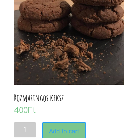
Rozmaringos keksz
400
Ft
Rozmaringos
Add to cart
keksz