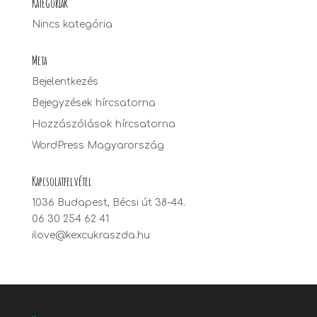
Kategóriák
Nincs kategória
Meta
Bejelentkezés
Bejegyzések hírcsatorna
Hozzászólások hírcsatorna
WordPress Magyarország
Kapcsolatfelvétel
1036 Budapest, Bécsi út 38-44.
06 30 254 62 41
ilove@kexcukraszda.hu