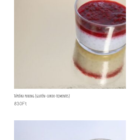
Tápióka puding (glutén-cukor-tejmentes)
830
Ft