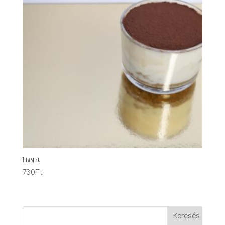
Tiramisu
730
Ft