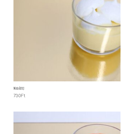
Madártej
730
Ft