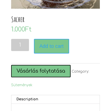
Sacher
1.000
Ft
Sacher
Add to cart
quantity
Vásárlás folytatása
Category:
Sütemények
Description