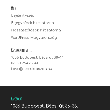
Meta
Bejelentkezés
Bejegyzések hírcsatorna
Hozzászólások hírcsatorna
WordPress Magyarország
Kapcsolatfelvétel
1036 Budapest, Bécsi út 38-44.
06 30 254 62 41
ilove@kexcukraszda.hu
Kapcsolat
1036 Budapest, Bécsi út 36-38.