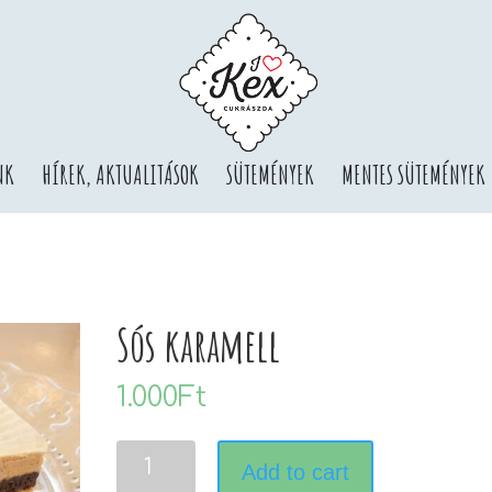
NK
HÍREK, AKTUALITÁSOK
SÜTEMÉNYEK
MENTES SÜTEMÉNYEK
Sós karamell
1.000
Ft
Sós
Add to cart
karamell