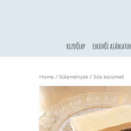
KEZDŐLAP
ESKÜVŐI AJÁNLATU
Home
/
Sütemények
/ Sós karamell