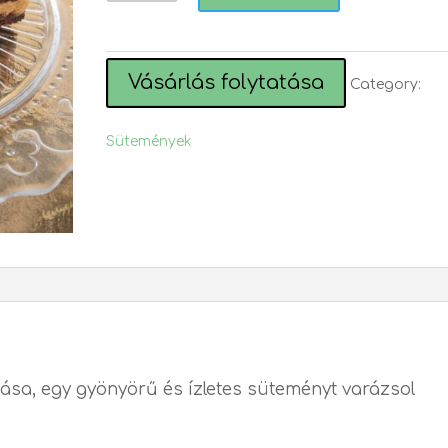
quantity
Vásárlás folytatása
Category:
Sütemények
zása, egy gyönyörű és ízletes süteményt varázsol